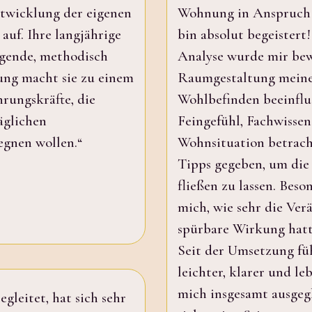
ntwicklung der eigenen
Wohnung in Anspruch
auf. Ihre langjährige
bin absolut begeistert
gende, methodisch
Analyse wurde mir bewu
ung macht sie zu einem
Raumgestaltung meine
rungskräfte, die
Wohlbefinden beeinflus
täglichen
Feingefühl, Fachwisse
gnen wollen.“
Wohnsituation betrach
Tipps gegeben, um die
fließen zu lassen. Bes
mich, wie sehr die Ve
spürbare Wirkung hat
Seit der Umsetzung fü
leichter, klarer und le
mich insgesamt ausgeg
gleitet, hat sich sehr