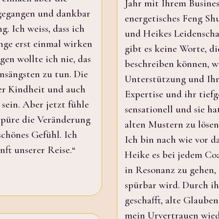
Jahr mit Ihrem Busine
 gegangen und dankbar
energetisches Feng Shu
. Ich weiss, dass ich
und Heikes Leidenscha
inge erst einmal wirken
gibt es keine Worte, d
en wollte ich nie, das
beschreiben können, wi
nsängsten zu tun. Die
Unterstützung und Ihr
er Kindheit und auch
Expertise und ihr tief
sein. Aber jetzt fühle
sensationell und sie h
spüre die Veränderung
alten Mustern zu lösen
schönes Gefühl. Ich
Ich bin nach wie vor d
nft unserer Reise.“
Heike es bei jedem Coa
in Resonanz zu gehen, 
spürbar wird. Durch ih
geschafft, alte Glaube
mein Urvertrauen wied