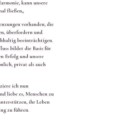
Harmonie, kann unsere
al fließen„
enzungen vorhanden, die
sen, überfordern und
hhaltig beeinträchtigen.
uss bildet die Basis für
en Erfolg und unsere
lich, privat als auch
iziere ich nun
nd liebe es, Menschen zu
unterstützen, ihr Leben
ung zu führen.