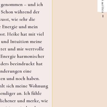
FOLLOW US
 genommen – und ich
! Schon während der
sst, wie sehr die
 Energie und mein
st. Heike hat mit viel
n und Intuition meine
tet und mir wertvolle
 Energie harmonischer
onders beeindruckt hat
ränderungen eine
ten und noch haben.
hlt sich meine Wohnung
bendiger an. Ich fühle
lichener und merke, wie