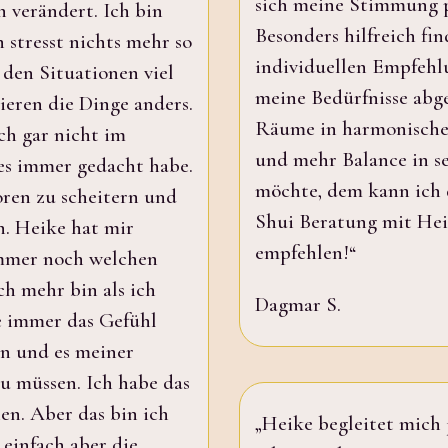
sich meine Stimmung p
n verändert. Ich bin
Besonders hilfreich fin
 stresst nichts mehr so
individuellen Empfehl
 den Situationen viel
meine Bedürfnisse abg
sieren die Dinge anders.
Räume in harmonische
ich gar nicht im
und mehr Balance in s
 es immer gedacht habe.
möchte, dem kann ich 
oren zu scheitern und
Shui Beratung mit He
n. Heike hat mir
empfehlen!“
immer noch welchen
ch mehr bin als ich
Dagmar S.
te immer das Gefühl
n und es meiner
u müssen. Ich habe das
hen. Aber das bin ich
„Heike begleitet mich j
 einfach aber die